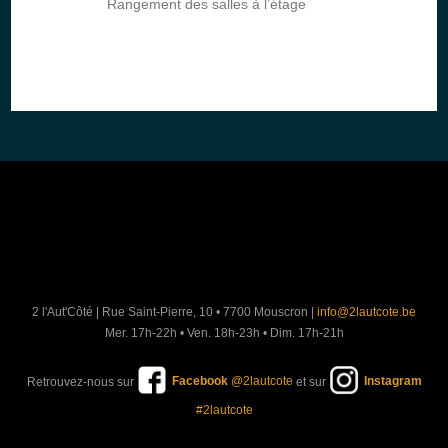
Rangement des salles à l’étage
2 l'Aut'Côté
|
Rue Saint-Pierre, 10 • 7700 Mouscron
|
info@2lautcote.be
Mer. 17h-22h • Ven. 18h-23h • Dim. 17h-21h
Retrouvez-nous sur
Facebook
@2lautcote
et sur
Instagram
#2lautcote