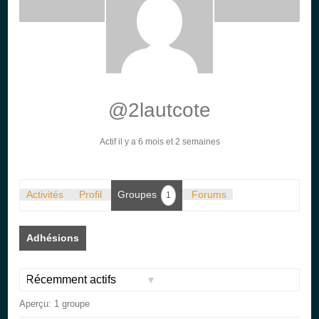
@2lautcote
Actif il y a 6 mois et 2 semaines
Activités
Profil
Groupes
Forums
1
Adhésions
Trier
Aperçu: 1 groupe
par: