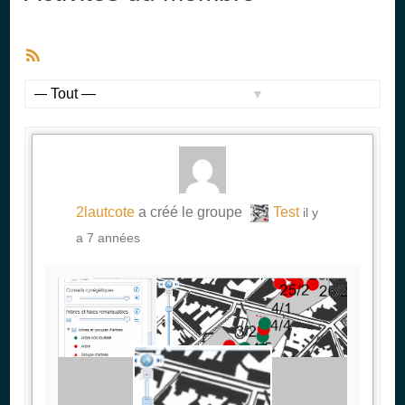
Flux
RSS
Afficher
par
activité:
2lautcote
a créé le groupe
Test
il y
a 7 années