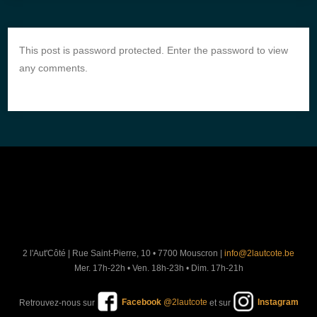
This post is password protected. Enter the password to view
any comments.
2 l'Aut'Côté
|
Rue Saint-Pierre, 10 • 7700 Mouscron
|
info@2lautcote.be
Mer. 17h-22h • Ven. 18h-23h • Dim. 17h-21h
Retrouvez-nous sur
Facebook
@2lautcote
et sur
Instagram