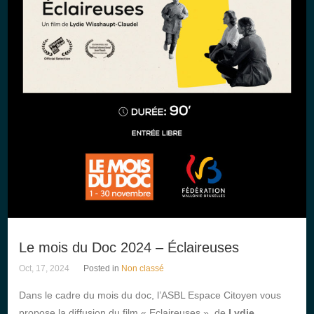
Le mois du Doc 2024 – Éclaireuses
Oct, 17, 2024
Posted in
Non classé
Dans le cadre du mois du doc, l’ASBL Espace Citoyen vous
propose la diffusion du film « Eclaireuses », de
Lydie