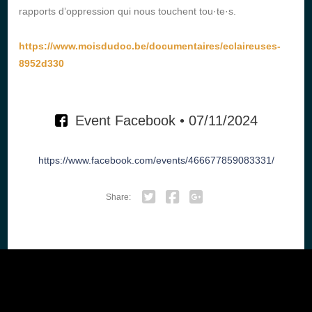
rapports d’oppression qui nous touchent tou·te·s.
https://www.moisdudoc.be/documentaires/eclaireuses-
8952d330
Event Facebook • 07/11/2024
https://www.facebook.com/events/466677859083331/
Share:
Twitter
Facebook
Google+