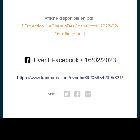
Affiche disponible en pdf :
[
Projection_LeCheminDesCoquelicots_2023-02-
16_affiche.pdf
]
———————
Event Facebook • 16/02/2023
https://www.facebook.com/events/692058542395321/
Share:
Twitter
Facebook
Google+