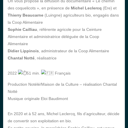
On vous propose la diffusion du documentaire « Le chemin
des coquelicots », en présence de
Michel Leclercq
(Ere) et
Thierry Beaucarne
(Luingne) agriculteurs bio, engagés dans
la Coop Alimentaire
Sophie Cailliau
, référente agricole pour la Ceinture
Alimentaire et administratrice déléguée de la Coop
Alimentaire
Didier Lippinois
, administrateur de la Coop Alimentaire
Chantal Notté
, réalisatrice
2022
51 min.
Français
Production Notélé/Maison de la Culture – réalisation Chantal
Notté
Musique originale Eloi Baudimont
En 2020 et à 52 ans, Michel Leclercq, fils d’agriculteur, décide
de convertir son exploitation en bio.
Sa petite-cousine, la maraîchère Sophie Cailliau, est venue