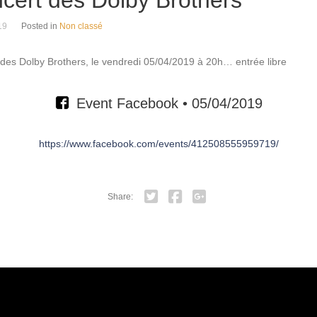
cert des Dolby Brothers
19
Posted in
Non classé
des Dolby Brothers, le vendredi 05/04/2019 à 20h… entrée libre
Event Facebook • 05/04/2019
https://www.facebook.com/events/412508555959719/
Share:
Twitter
Facebook
Google+