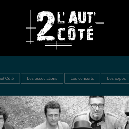
Aut’Côté
Les associations
Les concerts
Les expos