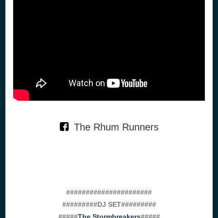
The Rhum Runners
######################
#########DJ SET#########
#####
The Stormbreakers
#####