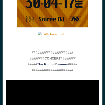
Affiche en pdf…
######################
########CONCERT########
#####
The Rhum Runners
#####
######################