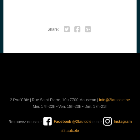
Share:
Twitter
Facebook
Google+
2 l'Aut'Côté
|
Rue Saint-Pierre, 10 • 7700 Mouscron
|
info@2lautcote.be
Mer. 17h-22h • Ven. 18h-23h • Dim. 17h-21h
Retrouvez-nous sur
Facebook
@2lautcote
et sur
Instagram
#2lautcote