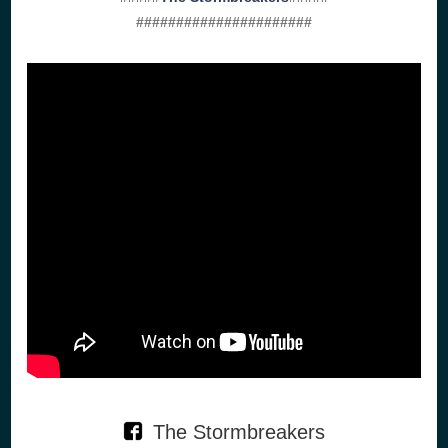
######################
The Stormbreakers