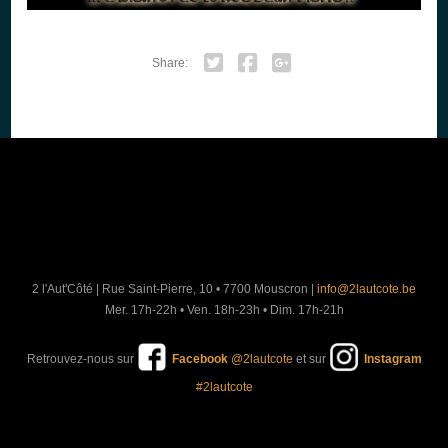
Share:
Twitter
Facebook
Google+
2 l'Aut'Côté
|
Rue Saint-Pierre, 10 • 7700 Mouscron
|
info@2lautcote.be
Mer. 17h-22h • Ven. 18h-23h • Dim. 17h-21h
Retrouvez-nous sur
Facebook
@2lautcote
et sur
Instagram
#2lautcote